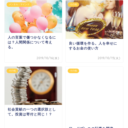
メンタル・マインド
その他
人の言葉で傷つかなくなるに
は？人間関係について考え
良い循環を作る。人を幸せに
る。
するお金の使い方
2019/10/16(水)
2019/10/15(火)
その他
その他
社会貢献の一つの選択肢とし
ワードプレスの記事を間違っ
て。投資は寄付と同じ！？
て更新した時の対処法
2019/10/14(月)
2019/10/13(日)