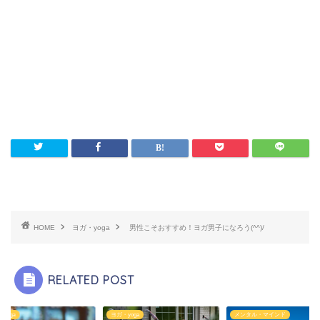
HOME
ヨガ・yoga
男性こそおすすめ！ヨガ男子になろう(^^)/
RELATED POST
yoga
ヨガ・yoga
メンタル・マインド