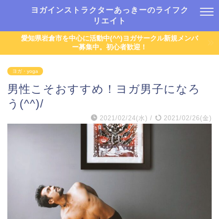
ヨガインストラクターあっきーのライフク
リエイト
愛知県岩倉市を中心に活動中(^^)ヨガサークル新規メンバ
ー募集中。初心者歓迎！
ヨガ・yoga
男性こそおすすめ！ヨガ男子になろ
う(^^)/
2021/02/24(水)
/
2021/02/26(金)