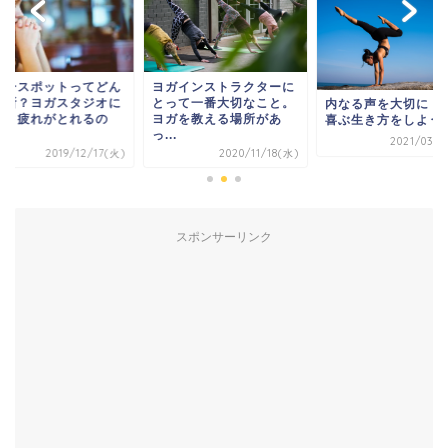
ワースポットってどん
ヨガインストラクターに
場所？ヨガスタジオに
とって一番大切なこと。
内なる声を大切に！
くと疲れがとれるの
ヨガを教える場所があ
喜ぶ生き方をしよう(^
.
っ...
2021/03/0
2019/12/17(火)
2020/11/18(水)
スポンサーリンク