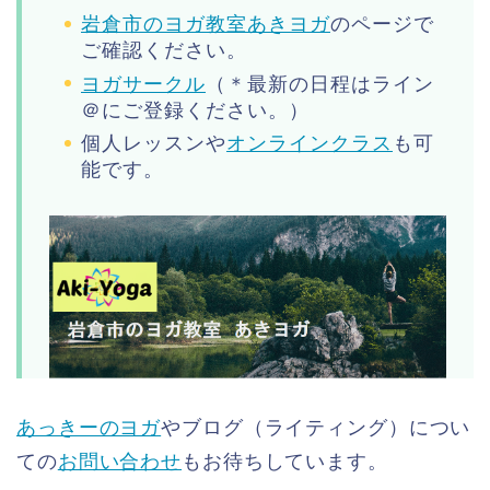
岩倉市のヨガ教室あきヨガ
のページで
ご確認ください。
ヨガサークル
（＊最新の日程はライン
＠にご登録ください。）
個人レッスンや
オンラインクラス
も可
能です。
あっきーのヨガ
やブログ（ライティング）につい
ての
お問い合わせ
もお待ちしています。