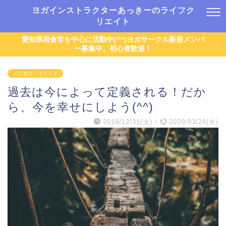
ヨガインストラクターあっきーのライフク
リエイト
愛知県岩倉市を中心に活動中(^^)ヨガサークル新規メンバ
ー募集中。初心者歓迎！
メンタル・マインド
過去は今によって定義される！だか
ら、今を幸せにしよう(^^)
2019/12/31(火)
/
2020/03/24(火)