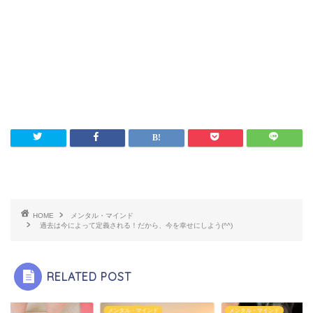
HOME
メンタル・マインド
過去は今によって定義される！だから、今を幸せにしよう(^^)
RELATED POST
他
メンタル・マインド
メンタル・マインド