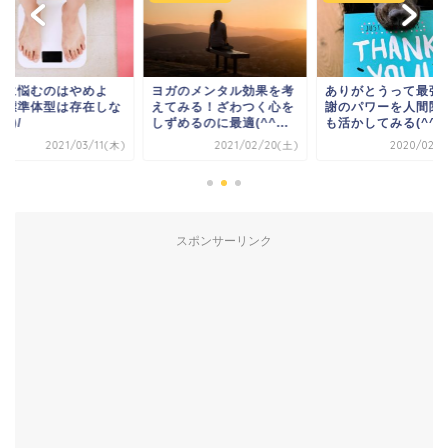
重に悩むのはやめよ
ヨガのメンタル効果を考
ありがとうって最強
！標準体型は存在しな
えてみる！ざわつく心を
謝のパワーを人間関
^)/
しずめるのに最適(^^...
も活かしてみる(^^)..
2021/03/11(木)
2021/02/20(土)
2020/02/1
スポンサーリンク