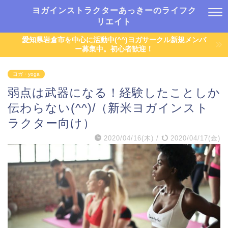
ヨガインストラクターあっきーのライフク
リエイト
愛知県岩倉市を中心に活動中(^^)ヨガサークル新規メンバ
ー募集中。初心者歓迎！
ヨガ・yoga
弱点は武器になる！経験したことしか
伝わらない(^^)/（新米ヨガインスト
ラクター向け）
2020/04/16(木)
/
2020/04/17(金)