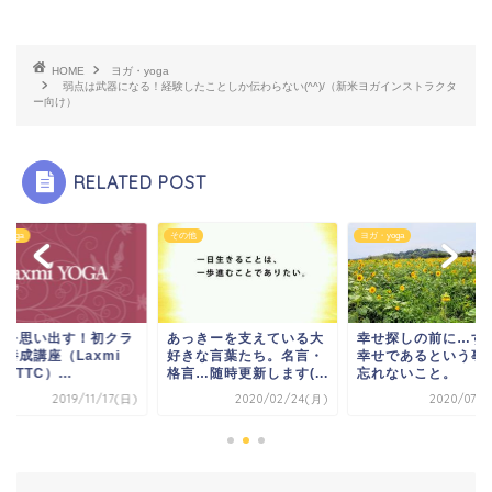
HOME
ヨガ・yoga
弱点は武器になる！経験したことしか伝わらない(^^)/（新米ヨガインストラクタ
ー向け）
RELATED POST
yoga
その他
ヨガ・yoga
心を思い出す！初クラ
あっきーを支えている大
幸せ探しの前に…す
と養成講座（Laxmi
好きな言葉たち。名言・
幸せであるという事
ga TTC）...
格言…随時更新します(...
忘れないこと。
2019/11/17(日)
2020/02/24(月)
2020/07/1