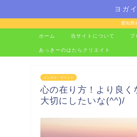
ヨガ
愛知県
ホーム
当サイトについて
プ
あっきーのはたらクリエイト
メンタル・マインド
心の在り方！より良く
大切にしたいな(^^)/