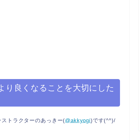
より良くなることを大切にした
ストラクターのあっきー(
@akkyogi
)です(^^)/