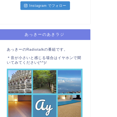
Instagram でフォロー
あっきーのあきラジ
あっきーのRadiotalkの番組です。
＊音が小さいと感じる場合はイヤホンで聞
いてみてください(^^)/