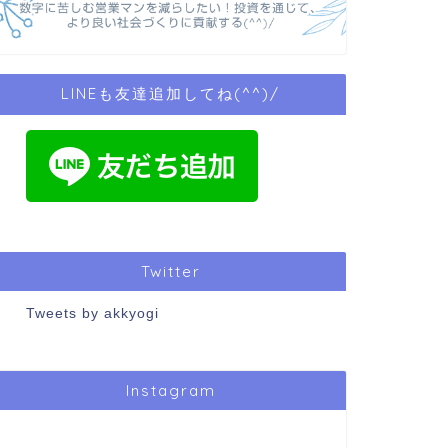
LINEも友達追加してね(^^)/
Twitter
Tweets by akkyogi
Instagram